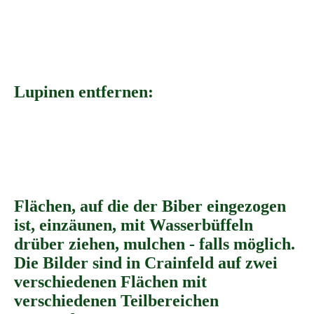
IMG_3464
55295614
55295619
Lupinen entfernen:
IMG_7481
IMG_7479
43920c2c-f1b8-4184-abf2-a60d3be23b61
Flächen, auf die der Biber eingezogen
ist, einzäunen, mit Wasserbüffeln
drüber ziehen, mulchen - falls möglich.
Die Bilder sind in Crainfeld auf zwei
verschiedenen Flächen mit
verschiedenen Teilbereichen