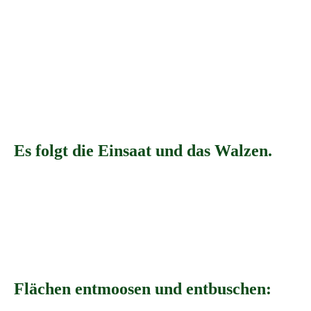
75035BAF-9C5C-4D79-8288-5F9605D21F4C
Es folgt die Einsaat und das Walzen.
IMG_6383
IMG_8166
IMG_2624
Walzen
Flächen entmoosen und entbuschen: